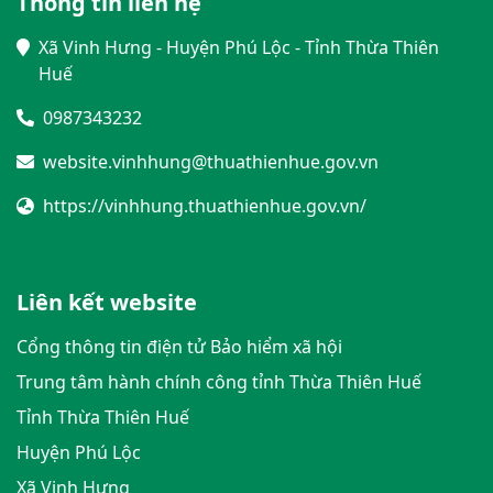
Thông tin liên hệ
Giảm 30% thuế thu nhập
doanh nghiệp phải nộp
Xã Vinh Hưng - Huyện Phú Lộc - Tỉnh Thừa Thiên
năm 2012 cho doanh
Huế
nghiệp sử dụng trên 300
lao động; Quả tươi lần đầu
0987343232
tiên nhập khẩu vào Việt
Nam phải được kiểm dịch;...
website.vinhhung@thuathienhue.gov.vn
là những chính sách mới có
https://vinhhung.thuathienhue.gov.vn/
hiệu lực thi hành từ tháng
9/2012.
Liên kết website
Cổng thông tin điện tử Bảo hiểm xã hội
Trung tâm hành chính công tỉnh Thừa Thiên Huế
Tỉnh Thừa Thiên Huế
Huyện Phú Lộc
Xã Vinh Hưng