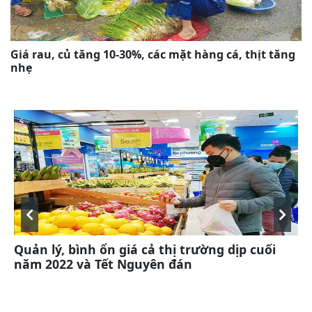
Giá rau, củ tăng 10-30%, các mặt hàng cá, thịt tăng
nhẹ
Quản lý, bình ổn giá cả thị trường dịp cuối
X
năm 2022 và Tết Nguyên đán