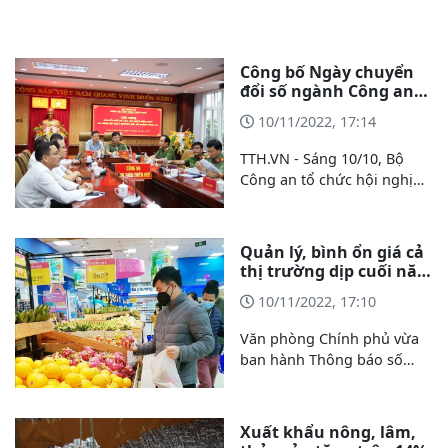
Công bố Ngày chuyển
đổi số ngành Công an
Nhân dân
10/11/2022, 17:14
TTH.VN - Sáng 10/10, Bộ
Công an tổ chức hội nghị
trực tuyến toàn quốc về
chuyển đổi số và công bố
Ngày chuyển đổi số ngành
Quản lý, bình ổn giá cả
Công an Nhân dân (CAND).
thị trường dịp cuối năm
2022 và Tết Nguyên đán
10/11/2022, 17:10
Văn phòng Chính phủ vừa
ban hành Thông báo số
333/TB-VPCP kết luận của
Phó Thủ tướng Chính phủ
Lê Minh Khái – Trưởng Ban
Xuất khẩu nông, lâm,
Chỉ đạo điều hành giá tại