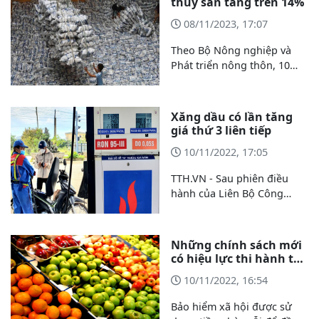
thủy sản tăng trên 14%
cuộc họp Ban Chỉ đạo điều
08/11/2023, 17:07
hành giá về công tác quản
lý, điều hành giá 9 tháng
Theo Bộ Nông nghiệp và
đầu năm 2022 và định
Phát triển nông thôn, 10
hướng các tháng cuối năm
tháng năm 2022, tổng kim
2022.
ngạch xuất nhập khẩu
nông, lâm, thủy sản đạt
Xăng dầu có lần tăng
khoảng 82,1 tỷ USD, tăng
giá thứ 3 liên tiếp
10,2% so với cùng kỳ năm
10/11/2022, 17:05
ngoái.
TTH.VN - Sau phiên điều
hành của Liên Bộ Công
Thương - Tài chính, lúc 15h
ngày 1/11, giá xăng, dầu
tiếp tục tăng, trong khoảng
Những chính sách mới
dưới 500 đồng/lít.
có hiệu lực thi hành từ
tháng 9/2012
10/11/2022, 16:54
Bảo hiểm xã hội được sử