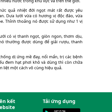
 nhiều nước trong khu vực và trên thế giới.
hức quả nhiệt đới ngọt mát rất được yêu
an. Dưa lưới vừa có hương vị độc đáo, vừa
ỏe. Thỉnh thoảng nó được sử dụng như 1 vị
ưới có vị thanh ngọt, giòn ngon, thơm dịu,
 nó thường được dùng để giải rượu, thanh
chống dị ứng mề đay, nổi mẩn, trị các bệnh
Nếu đem hạt phơi khô và dùng thì còn chữa
n liệt một cách vô cùng hiệu quả.
iên kết
Tải ứng dụng
ebsite