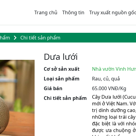
Trang chủ
Thông tin
Truy xuất nguồn gố
 phẩm
Chi tiết sản phẩm
Dưa lưới
Cơ sở sản xuất
Nhà vườn Vinh Hư
Loại sản phẩm
Rau, củ, quả
Giá bán
65.000 VNĐ/Kg
Cây Dưa lưới (Cucu
Chi tiết sản phẩm
mới ở Việt Nam. Với
trị dinh dưỡng cao
những loại trái câ
đặc biệt là với nh
được ưa chuộng ở 