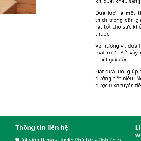
khi xuất khẩu sang
Dưa lưới là một t
thích trong dân gi
rất tốt cho sức kh
thuốc.
Về hương vị, dưa l
mát rượi. Bởi vậy
nhiệt giải độc.
Hạt dưa lưới giúp 
đường tiết niệu. 
được u xơ tuyến tiề
Thông tin liên hệ
L
w
Xã Vinh Hưng - Huyện Phú Lộc - Tỉnh Thừa