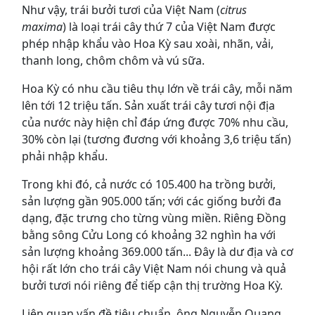
Như vậy, trái bưởi tươi của Việt Nam (
citrus
maxima
) là loại trái cây thứ 7 của Việt Nam được
phép nhập khẩu vào Hoa Kỳ sau xoài, nhãn, vải,
thanh long, chôm chôm và vú sữa.
Hoa Kỳ có nhu cầu tiêu thụ lớn về trái cây, mỗi năm
lên tới 12 triệu tấn. Sản xuất trái cây tươi nội địa
của nước này hiện chỉ đáp ứng được 70% nhu cầu,
30% còn lại (tương đương với khoảng 3,6 triệu tấn)
phải nhập khẩu.
Trong khi đó, cả nước có 105.400 ha trồng bưởi,
sản lượng gần 905.000 tấn; với các giống bưởi đa
dạng, đặc trưng cho từng vùng miền. Riêng Đồng
bằng sông Cửu Long có khoảng 32 nghìn ha với
sản lượng khoảng 369.000 tấn... Đây là dư địa và cơ
hội rất lớn cho trái cây Việt Nam nói chung và quả
bưởi tươi nói riêng để tiếp cận thị trường Hoa Kỳ.
Liên quan vấn đề tiêu chuẩn, ông Nguyễn Quang