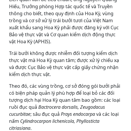
Hiếu, Trưởng phòng Hợp tác quốc tế và Truyền
thông cho biết, theo quy định của Hoa Kỳ, vùng
trồng và cơ sở xử lý trái bưởi tươi của Việt Nam
xuất khẩu sang Hoa Kỳ phải được đăng ký với Cục
Bảo vệ thực vật và Cơ quan kiểm dịch động thực
vật Hoa Kỳ (APHIS).
Trái bưởi không được nhiễm đối tượng kiểm dịch
thực vật mà Hoa Kỳ quan tâm; được xử lý chiếu xạ
và được Cục Bảo vệ thực vật cấp giấy chứng nhận
kiểm dịch thực vật.
Theo đó, các vùng trồng, cơ sở đóng gói bưởi phải
có biện pháp quản lý phù hợp để loại bỏ các đối
tượng dịch hại Hoa Kỳ quan tâm bao gồm: các loại
ruồi đục quả
Bactrocera dorsalis, Zeugodacus
cucurbitae
; sâu đục quả
Prays endocarpa
và các loại
nấm
Cylindrocarpon lichenicola, Phyllosticta
citriasiana
.